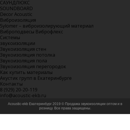
САУНДЛЮКС
SOUNDBOARD
Decor Acoustic
Виброизоляция
Sylomer – виброизолирующий материал
Виброподвесы Виброфлекс
Системы
звукоизоляции
Звукоизоляция стен
Звукоизоляция потолка
Звукоизоляция пола
Звукоизоляция перегородок
Как купить материалы
Акустик групп в Екатеринбурге
Контакты
8 (929) 20-20-119
info@acoustic-ekb.ru
Acoustic-ekb Екатеринбург 2019 © Продажа звукоизоляции оптом и в
розницу. Все права защищены.