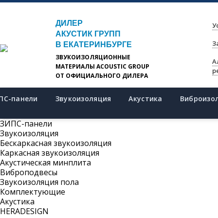
ДИЛЕР
У
АКУСТИК ГРУПП
З
В ЕКАТЕРИНБУРГЕ
ЗВУКОИЗОЛЯЦИОННЫЕ
А
МАТЕРИАЛЫ ACOUSTIC GROUP
р
ОТ ОФИЦИАЛЬНОГО ДИЛЕРА
ПС-панели
Звукоизоляция
Акустика
Виброизо
ЗИПС-панели
Звукоизоляция
Бескаркасная звукоизоляция
Каркасная звукоизоляция
Акустическая минплита
Виброподвесы
Звукоизоляция пола
Комплектующие
Акустика
HERADESIGN