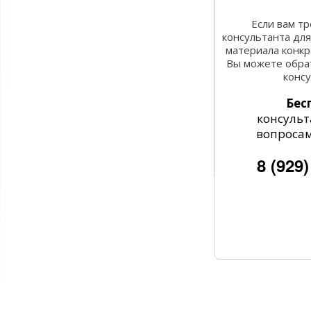
Если вам т
консультанта дл
материала конкр
Вы можете обра
конс
Бес
консульт
вопросам
8 (929)