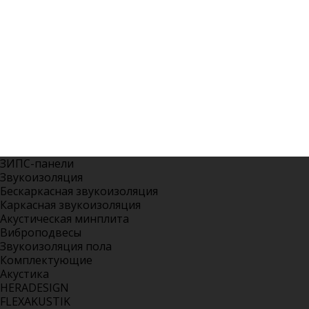
ЗИПС-панели
Звукоизоляция
Бескаркасная звукоизоляция
Каркасная звукоизоляция
Акустическая минплита
Виброподвесы
Звукоизоляция пола
Комплектующие
Акустика
HERADESIGN
FLEXAKUSTIK