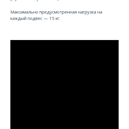
Максимально предусмотренная нагрузка на
каждый подвес — 15 кг.
Спасибо за обращение!
Наши менеджеры уже работают над Вашей
заявкой.
Вернуться на сайт